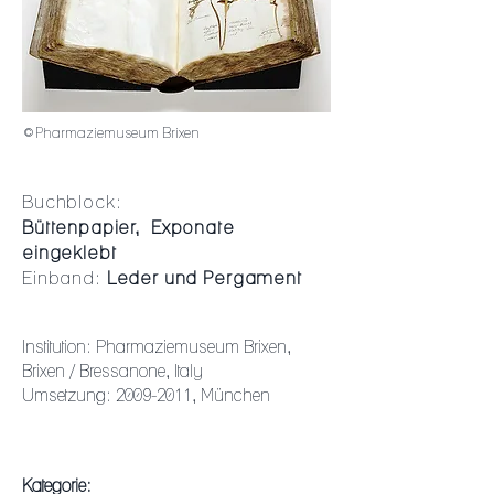
©
Pharmaziemuseum Brixen
Buchblock:
Büttenpapier,
Exponate
eingeklebt
Einband:
Leder und Pergament
Institution: Pharmaziemuseum Brixen,
Brixen / Bressanone, Italy
Umsetzung:
2009-2011
, München
Kategorie: